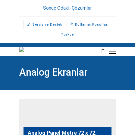
Skip
Sonuç Odaklı Çözümler
to
main
Servis ve Destek
Kullanım Koşulları
content
Türkçe
Menu
search
Analog Ekranlar
Analog Panel Metre 72 x 72,