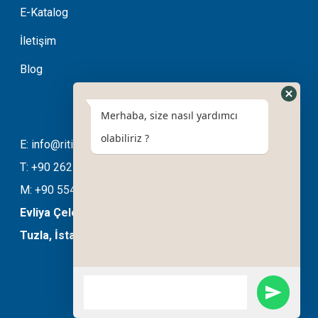
E-Katalog
İletişim
Blog
Merhaba, size nasıl yardımcı
olabiliriz ?
E: info@ritimotomasyon.com
T: +90 262 643 20 94
M: +90 554 508 76 03
Evliya Çelebi Mahallesi Ela Sokak No:11/B
Tuzla, İstanbul, Türkiye