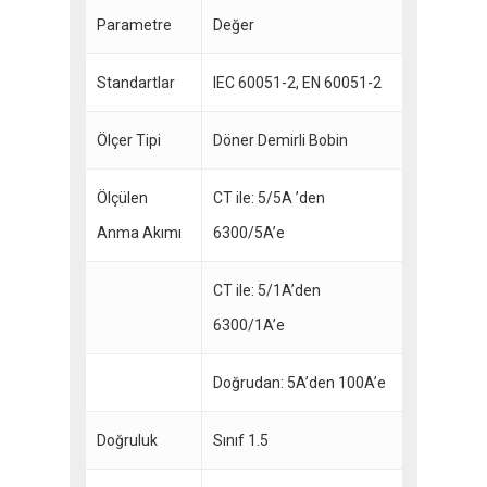
Parametre
Değer
Standartlar
IEC 60051-2, EN 60051-2
Ölçer Tipi
Döner Demirli Bobin
Ölçülen
CT ile: 5/5A ’den
Anma Akımı
6300/5A’e
CT ile: 5/1A’den
6300/1A’e
Doğrudan: 5A’den 100A’e
Doğruluk
Sınıf 1.5