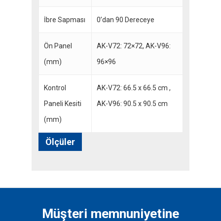
İbre Sapması
0’dan 90 Dereceye
Ön Panel
AK-V72: 72×72, AK-V96:
(mm)
96×96
Kontrol
AK-V72: 66.5 x 66.5 cm ,
Paneli Kesiti
AK-V96: 90.5 x 90.5 cm
(mm)
Ölçüler
Müşteri memnuniyetine