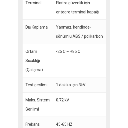
Terminal
Ekstra güvenlik için
entegre terminal kapağı
Dış Kaplama
Yanmaz, kendinde-
sönümlü ABS / polikarbon
Ortam
-25 C ~ +85 C
Sıcaklığı
(Çalışma)
Test gerilimi
1 dakika için 3kV
Maks. Sistem
0.72 kV
Gerilimi
Frekans
45-65 HZ