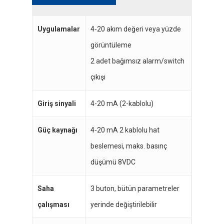
Uygulamalar
4-20 akım değeri veya yüzde
görüntüleme
2 adet bağımsız alarm/switch
çıkışı
Giriş sinyali
4-20 mA (2-kablolu)
Güç kaynağı
4-20 mA 2 kablolu hat
beslemesi, maks. basınç
düşümü 8VDC
Saha
3 buton, bütün parametreler
çalışması
yerinde değiştirilebilir