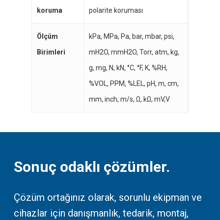
koruma
polarite koruması
Ölçüm
kPa, MPa, Pa, bar, mbar, psi,
Birimleri
mH2O, mmH2O, Torr, atm, kg,
g, mg, N, kN, °C, °F, K, %RH,
%VOL, PPM, %LEL, pH, m, cm,
mm, inch, m/s, Ω, kΩ, mV,V
Sonuç odaklı çözümler.
Çözüm ortağınız olarak, sorunlu ekipman ve
cihazlar için danışmanlık, tedarik, montaj,