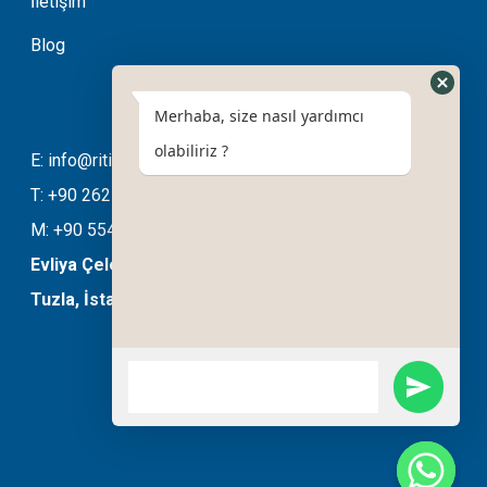
İletişim
Blog
Merhaba, size nasıl yardımcı
olabiliriz ?
E: info@ritimotomasyon.com
T: +90 262 643 20 94
M: +90 554 508 76 03
Evliya Çelebi Mahallesi Ela Sokak No:11/B
Tuzla, İstanbul, Türkiye