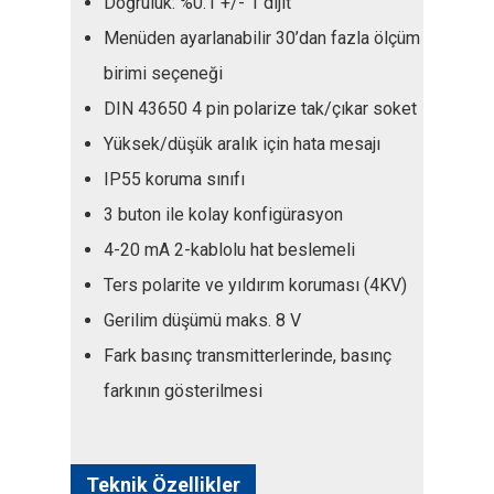
Doğruluk: %0.1 +/- 1 dijit
Menüden ayarlanabilir 30’dan fazla ölçüm
birimi seçeneği
DIN 43650 4 pin polarize tak/çıkar soket
Yüksek/düşük aralık için hata mesajı
IP55 koruma sınıfı
3 buton ile kolay konfigürasyon
4-20 mA 2-kablolu hat beslemeli
Ters polarite ve yıldırım koruması (4KV)
Gerilim düşümü maks. 8 V
Fark basınç transmitterlerinde, basınç
farkının gösterilmesi
Teknik Özellikler