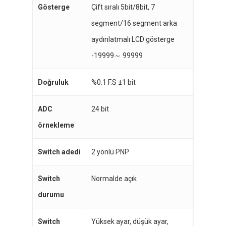
Gösterge
Çift sıralı 5bit/8bit, 7
segment/16 segment arka
aydınlatmalı LCD gösterge
-19999～ 99999
Doğruluk
%0.1 F.S ±1 bit
ADC
24 bit
örnekleme
Switch adedi
2 yönlü PNP
Switch
Normalde açık
durumu
Switch
Yüksek ayar, düşük ayar,