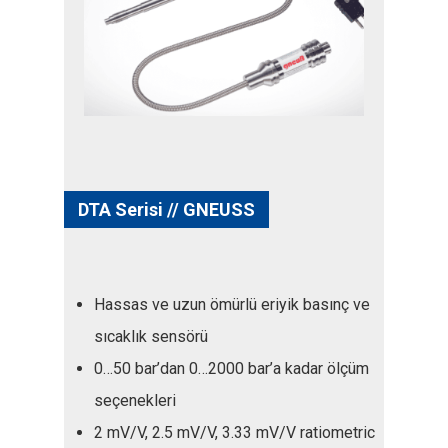
DTA Serisi // GNEUSS
Hassas ve uzun ömürlü eriyik basınç ve
sıcaklık sensörü
0…50 bar’dan 0…2000 bar’a kadar ölçüm
seçenekleri
2 mV/V, 2.5 mV/V, 3.33 mV/V ratiometric