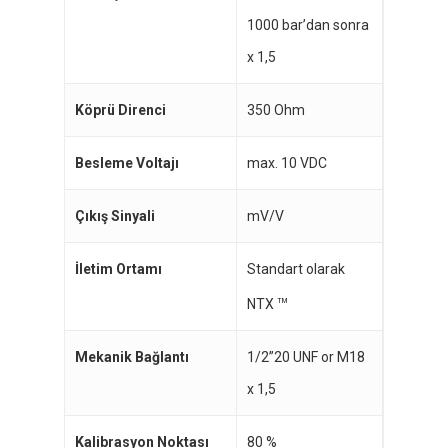
1000 bar’dan sonra
x 1,5
Köprü Direnci
350 Ohm
Besleme Voltajı
max. 10 VDC
Çıkış Sinyali
mV/V
İletim Ortamı
Standart olarak
NTX
TM
Mekanik Bağlantı
1/2”20 UNF or M18
x 1,5
Kalibrasyon Noktası
80 %