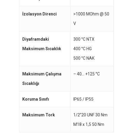
İzolasyon Direnci
>1000 MOhm @ 50
V
Diyaframdaki
300 °C NTX
Maksimum Sıcaklık
400 °C HG
500 °C NAK
Maksimum Çalışma
– 40… +125 °C
Sıcaklığı
Koruma Sınıfı
IP65 / IP55
Maksimum Tork
1/2”20 UNF 30 Nm
M18 x 1,5 50 Nm