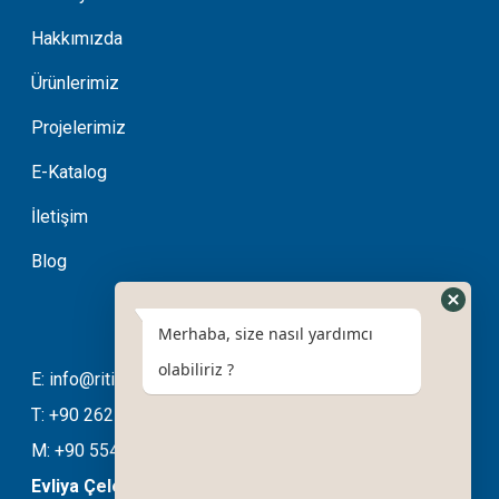
Hakkımızda
Ürünlerimiz
Projelerimiz
E-Katalog
İletişim
Blog
Merhaba, size nasıl yardımcı
olabiliriz ?
E: info@ritimotomasyon.com
T: +90 262 643 20 94
M: +90 554 508 76 03
Evliya Çelebi Mahallesi Ela Sokak No:11/B