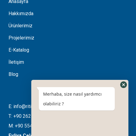
Anasayfa
Hakkımızda
Ürünlerimiz
Projelerimiz
E-Katalog
İletişim
Blog
Merhaba, size nasıl yardımcı
olabiliriz ?
E: info@ritimotomasyon.com
T: +90 262 643 20 94
M: +90 554 508 76 03
Evliya Çelebi Mahallesi Ela Sokak No:11/B