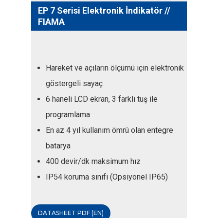
EP 7 Serisi Elektronik İndikatör //
FIAMA
Hareket ve açıların ölçümü için elektronik
göstergeli sayaç
6 haneli LCD ekran, 3 farklı tuş ile
programlama
En az 4 yıl kullanım ömrü olan entegre
batarya
400 devir/dk maksimum hız
IP54 koruma sınıfı (Opsiyonel IP65)
DATASHEET PDF (EN)