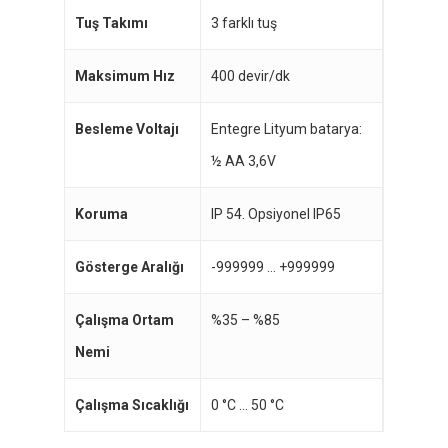
Tuş Takımı
3 farklı tuş
Maksimum Hız
400 devir/dk
Besleme Voltajı
Entegre Lityum batarya:
½ AA 3,6V
Koruma
IP 54. Opsiyonel IP65
Gösterge Aralığı
-999999 … +999999
Çalışma Ortam
%35 – %85
Nemi
Çalışma Sıcaklığı
0 °C … 50 °C