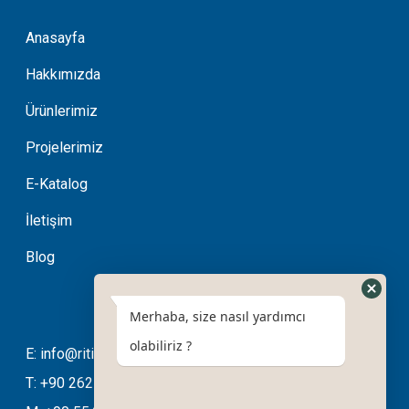
Anasayfa
Hakkımızda
Ürünlerimiz
Projelerimiz
E-Katalog
İletişim
Blog
Merhaba, size nasıl yardımcı
olabiliriz ?
E: info@ritimotomasyon.com
T: +90 262 643 20 94