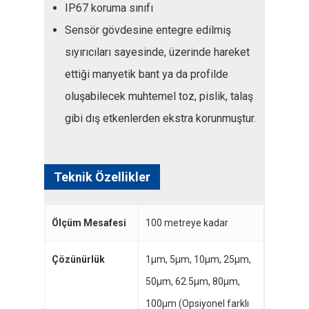
IP67 koruma sınıfı
Sensör gövdesine entegre edilmiş
sıyırıcıları sayesinde, üzerinde hareket
ettiği manyetik bant ya da profilde
oluşabilecek muhtemel toz, pislik, talaş
gibi dış etkenlerden ekstra korunmuştur.
Teknik Özellikler
Ölçüm Mesafesi
100 metreye kadar
Çözünürlük
1µm, 5µm, 10µm, 25µm,
50µm, 62.5µm, 80µm,
100µm (Opsiyonel farklı