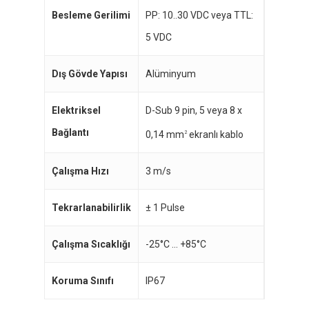
Besleme Gerilimi
PP: 10..30 VDC veya TTL:
5 VDC
Dış Gövde Yapısı
Alüminyum
Elektriksel
D-Sub 9 pin, 5 veya 8 x
Bağlantı
0,14 mm
ekranlı kablo
2
Çalışma Hızı
3 m/s
Tekrarlanabilirlik
± 1 Pulse
Çalışma Sıcaklığı
-25°C … +85°C
Koruma Sınıfı
IP67