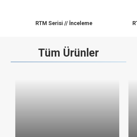
RTM Serisi // İnceleme
R
Tüm Ürünler