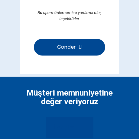
Bu spam önlememize yardımcı olur,
teşekkürler.
Gönder
Bu
alan
boş
bırakılmalıdır
Müşteri memnuniyetine
değer veriyoruz
İletişim