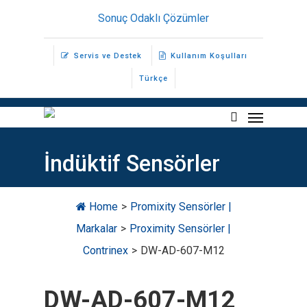
Skip
Sonuç Odaklı Çözümler
to
main
Servis ve Destek
Kullanım Koşulları
content
Türkçe
Menu
search
İndüktif Sensörler
Home
>
Promixity Sensörler |
Markalar
>
Proximity Sensörler |
Contrinex
>
DW-AD-607-M12
DW-AD-607-M12