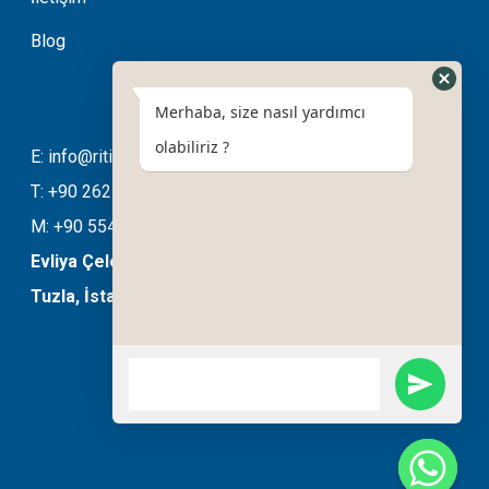
Blog
Merhaba, size nasıl yardımcı
olabiliriz ?
E: info@ritimotomasyon.com
T: +90 262 643 20 94
M: +90 554 508 76 03
Evliya Çelebi Mahallesi Ela Sokak No:11/B
Tuzla, İstanbul, Türkiye