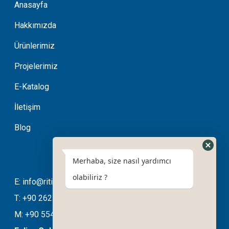
Anasayfa
Hakkımızda
Ürünlerimiz
Projelerimiz
E-Katalog
İletişim
Blog
Merhaba, size nasıl yardımcı
olabiliriz ?
E: info@ritimotomasyon.com
T: +90 262 643 20 94
M: +90 554 508 76 03