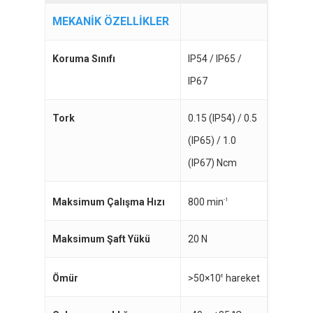
MEKANİK ÖZELLİKLER
Koruma Sınıfı
IP54 / IP65 /
IP67
Tork
0.15 (IP54) / 0.5
(IP65) / 1.0
(IP67) Ncm
800 min
Maksimum Çalışma Hızı
-1
Maksimum Şaft Yükü
20 N
>50×10
hareket
Ömür
6