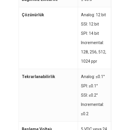
Çözünürlük
Analog: 12 bit
SSI: 12 bit
SPI: 14 bit
Incremental:
128, 256, 512,
1024 ppr
Tekrarlanabilirlik
Analog: ≤0.1°
SPI: ≤0.1°
SSI: ≤0.2°
Incremental:
≤0.2
Besleme Voltajı
5 VDC veya 24