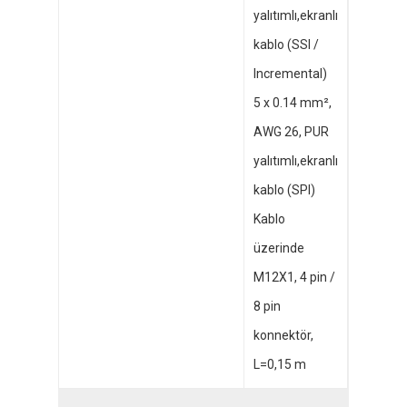
yalıtımlı,ekranlı
kablo (SSI /
Incremental)
5 x 0.14 mm²,
AWG 26, PUR
yalıtımlı,ekranlı
kablo (SPI)
Kablo
üzerinde
M12X1, 4 pin /
8 pin
konnektör,
L=0,15 m