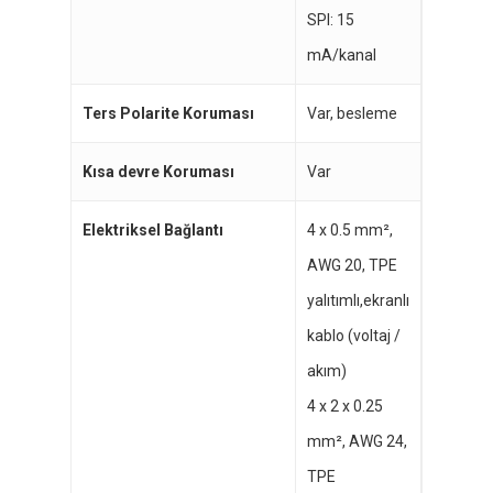
SPI: 15
mA/kanal
Ters Polarite Koruması
Var, besleme
Kısa devre Koruması
Var
Elektriksel Bağlantı
4 x 0.5 mm²,
AWG 20, TPE
yalıtımlı,ekranlı
kablo (voltaj /
akım)
4 x 2 x 0.25
mm², AWG 24,
TPE