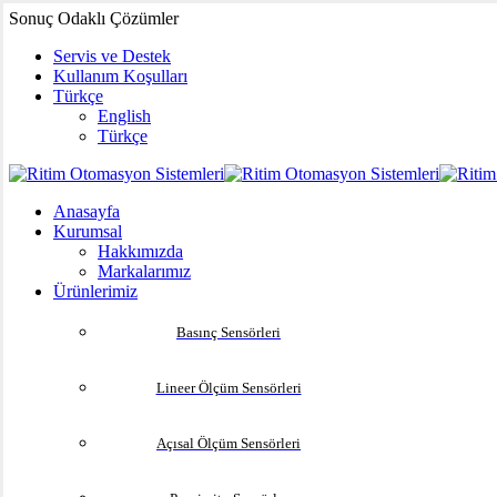
Skip
Sonuç Odaklı Çözümler
to
Servis ve Destek
main
Kullanım Koşulları
content
Türkçe
English
Türkçe
search
Menu
Anasayfa
Kurumsal
Hakkımızda
Markalarımız
Ürünlerimiz
Basınç Sensörleri
Lineer Ölçüm Sensörleri
Açısal Ölçüm Sensörleri