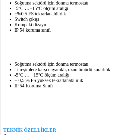
Soğutma sektörü için donma termostatı
-5°C …+15°C ölçüm aralığı
±%0.5 FS tekrarlanabilirlik
Switch çıkışı
Kompakt dizayn
IP 54 koruma sınıfı
DATASHEET PDF (EN)
Genel Özellikler
Soğutma sektörü için donma termostatı
Titreşimlere karşı dayanıklı, uzun ömürlü kararlılık
-5°C … +15°C ölçüm aralığı
± 0,5 % FS yüksek tekrarlanabilirlik
IP 54 Koruma Sınıfı
Teknik Özellikler
TEKNİK ÖZELLİKLER