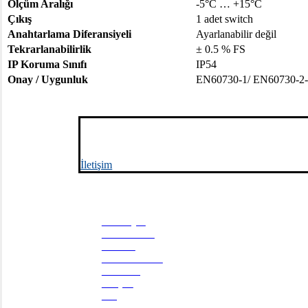
Ölçüm Aralığı
-5°C … +15°C
Çıkış
1 adet switch
Anahtarlama Diferansiyeli
Ayarlanabilir değil
Tekrarlanabilirlik
± 0.5 % FS
IP Koruma Sınıfı
IP54
Onay / Uygunluk
EN60730-1/ EN60730-2-
Müşteri memnuniyetine değer veriyoruz
İletişim
Menü
Ana sayfa
Hakkımızda
Ürünler
Hizmetlerimiz
E-Katalog
İletişim
Blog