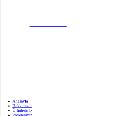
İletişim
E: info@ritimotomasyon.com
T: +90 262 643 20 94
M: +90 554 508 76 03
Evliya Çelebi Mahallesi Ela Sokak No:11/B Tuzla
Sonuç odaklı çözümler.
Çözüm ortağınız olarak, sorunlu ekipman ve cihazlar i
hizmetleri hayata geçiriyoruz.
Menü
Anasayfa
Hakkımızda
Ürünlerimiz
Projelerimiz