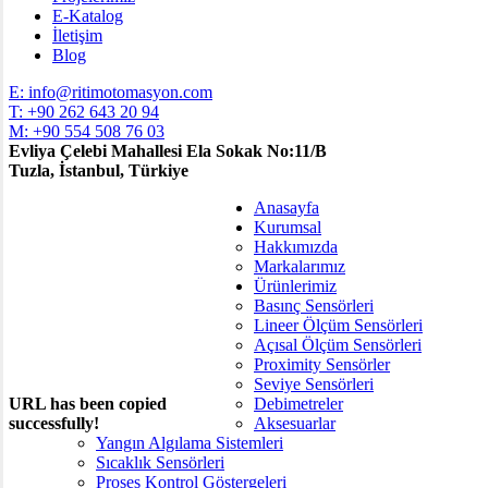
E-Katalog
İletişim
Blog
E: info@ritimotomasyon.com
T: +90 262 643 20 94
M: +90 554 508 76 03
Evliya Çelebi Mahallesi Ela Sokak No:11/B
Tuzla, İstanbul, Türkiye
Close
Anasayfa
Menu
Kurumsal
Hakkımızda
Markalarımız
Ürünlerimiz
Basınç Sensörleri
Lineer Ölçüm Sensörleri
Açısal Ölçüm Sensörleri
Proximity Sensörler
Seviye Sensörleri
URL has been copied
Debimetreler
successfully!
Aksesuarlar
Yangın Algılama Sistemleri
Sıcaklık Sensörleri
Proses Kontrol Göstergeleri