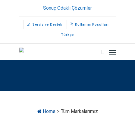
Skip
Sonuç Odaklı Çözümler
to
main
Servis ve Destek
Kullanım Koşulları
content
Türkçe
Menu
search
Home
>
Tüm Markalarımız