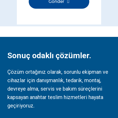
Gönder
Bu
alan
boş
bırakılmalıdır
Sonuç odaklı çözümler.
Çözüm ortağınız olarak, sorunlu ekipman ve
cihazlar için danışmanlık, tedarik, montaj,
devreye alma, servis ve bakım süreçlerini
kapsayan anahtar teslim hizmetleri hayata
geçiriyoruz.