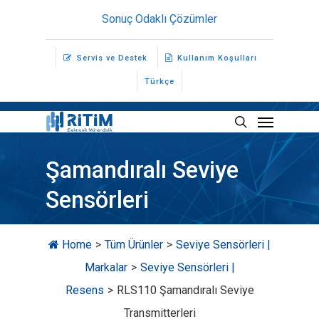
Skip
Sonuç Odaklı Çözümler
to
main
Servis ve Destek
Kullanım Koşulları
content
Türkçe
Menu
search
Şamandıralı Seviye
Sensörleri
Home
>
Tüm Ürünler
>
Seviye Sensörleri |
Markalar
>
Seviye Sensörleri |
Resens
>
RLS110 Şamandıralı Seviye
Transmitterleri