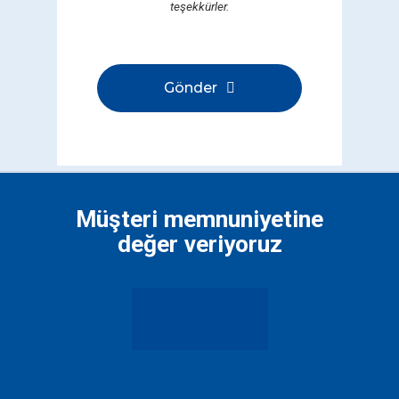
teşekkürler.
Gönder
Bu
alan
boş
bırakılmalıdır
Müşteri memnuniyetine
değer veriyoruz
İletişim