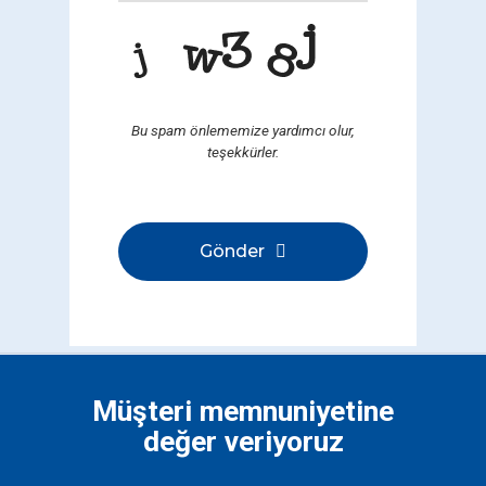
Bu spam önlememize yardımcı olur,
teşekkürler.
Gönder
Bu
alan
boş
bırakılmalıdır
Müşteri memnuniyetine
değer veriyoruz