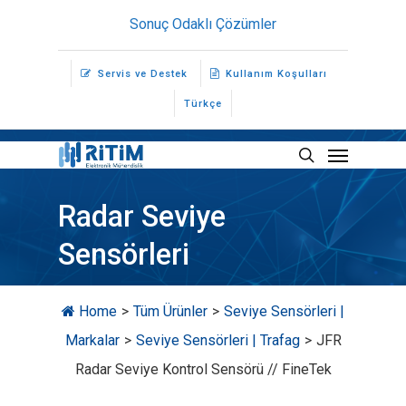
Skip
Sonuç Odaklı Çözümler
to
main
Servis ve Destek
Kullanım Koşulları
content
Türkçe
Menu
search
Radar Seviye
Sensörleri
Home
>
Tüm Ürünler
>
Seviye Sensörleri |
Markalar
>
Seviye Sensörleri | Trafag
>
JFR
Radar Seviye Kontrol Sensörü // FineTek