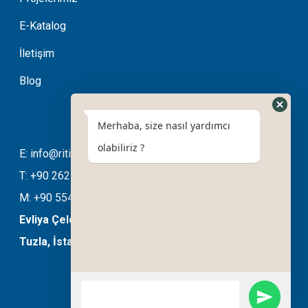
E-Katalog
İletişim
Blog
Merhaba, size nasıl yardımcı
olabiliriz ?
E: info@ritimotomasyon.com
T: +90 262 643 20 94
M: +90 554 508 76 03
Evliya Çelebi Mahallesi Ela Sokak No:11/B
Tuzla, İstanbul, Türkiye