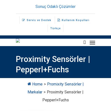
Skip
Sonuç Odaklı Çözümler
to
main
Servis ve Destek
Kullanım Koşulları
content
Türkçe
Menu
search
Proximity Sensörler |
Pepperl+Fuchs
Home
>
Promixity Sensörler |
Markalar
>
Proximity Sensörler |
Pepperl+Fuchs