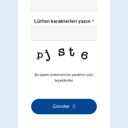
Lütfen karakterleri yazın
*
Bu spam önlememize yardımcı olur,
teşekkürler.
Gönder
Bu
alan