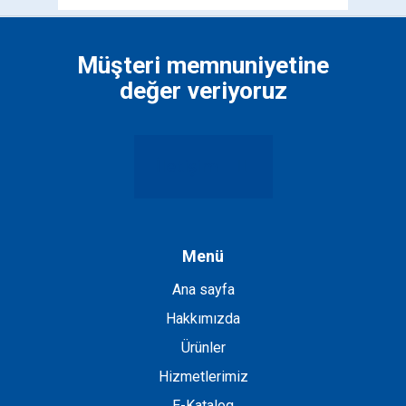
boş
bırakılmalıdır
Müşteri memnuniyetine
değer veriyoruz
İletişim
Menü
Ana sayfa
Hakkımızda
Ürünler
Hizmetlerimiz
E-Katalog