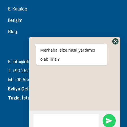
E-Katalog
İletişim
Blog
Merhaba, size nasıl yardımcı
olabiliriz ?
E: info@ritimotomasyon.com
T: +90 262 643 20 94
M: +90 554 508 76 03
Evliya Çelebi Mahallesi Ela Sokak No:11/B
Tuzla, İstanbul, Türkiye