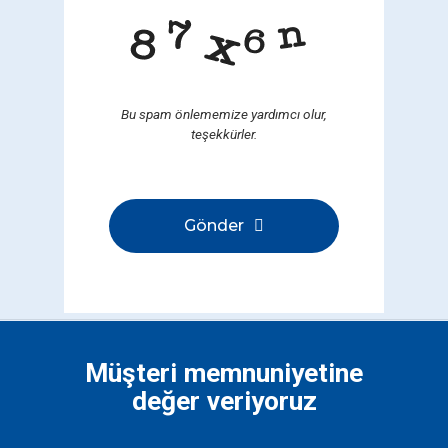
Bu spam önlememize yardımcı olur,
teşekkürler.
Gönder
Bu
alan
boş
bırakılmalıdır
Müşteri memnuniyetine
değer veriyoruz