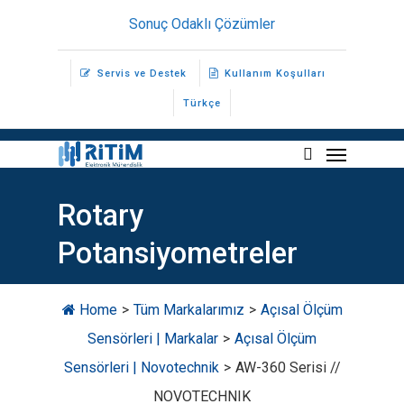
Skip
Sonuç Odaklı Çözümler
to
main
Servis ve Destek
Kullanım Koşulları
content
Türkçe
Menu
search
Rotary
Potansiyometreler
Home
>
Tüm Markalarımız
>
Açısal Ölçüm
Sensörleri | Markalar
>
Açısal Ölçüm
Sensörleri | Novotechnik
>
AW-360 Serisi //
NOVOTECHNIK