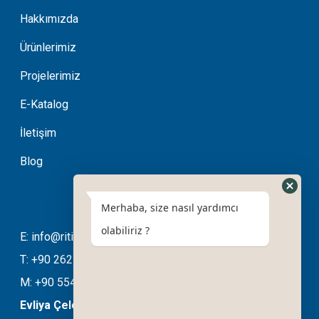
Hakkımızda
Ürünlerimiz
Projelerimiz
E-Katalog
İletişim
Blog
Merhaba, size nasıl yardımcı
olabiliriz ?
E: info@ritimotomasyon.com
T: +90 262 643 20 94
M: +90 554 508 76 03
Evliya Çelebi Mahallesi Ela Sokak No:11/B