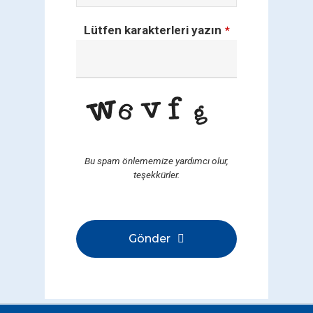
Lütfen karakterleri yazın
*
Bu spam önlememize yardımcı olur,
teşekkürler.
Gönder
Bu
alan
boş