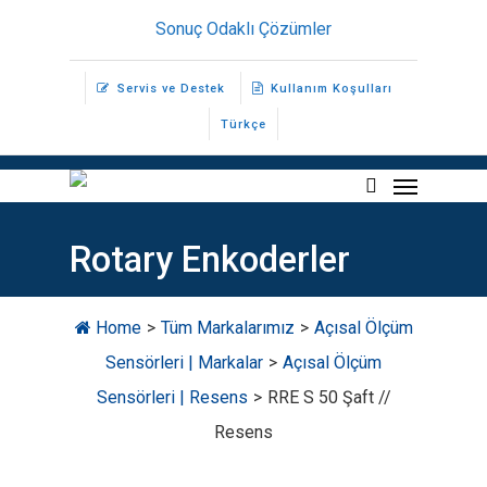
Skip
Sonuç Odaklı Çözümler
to
main
Servis ve Destek
Kullanım Koşulları
content
Türkçe
Menu
search
Rotary Enkoderler
Home
>
Tüm Markalarımız
>
Açısal Ölçüm
Sensörleri | Markalar
>
Açısal Ölçüm
Sensörleri | Resens
>
RRE S 50 Şaft //
Resens