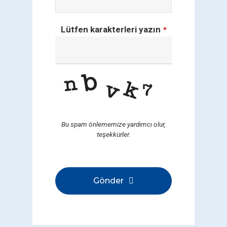
Lütfen karakterleri yazın
*
Bu spam önlememize yardımcı olur,
teşekkürler.
Gönder
Bu
alan