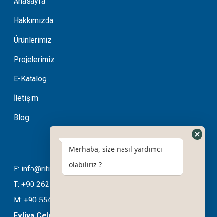
Anasayfa
Hakkımızda
Ürünlerimiz
Projelerimiz
E-Katalog
İletişim
Blog
Merhaba, size nasıl yardımcı
olabiliriz ?
E: info@ritimotomasyon.com
T: +90 262 643 20 94
M: +90 554 508 76 03
Evliya Çelebi Mahallesi Ela Sokak No:11/B