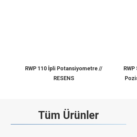
RWP 110 İpli Potansiyometre //
RWP 5
RESENS
Pozi
Tüm Ürünler