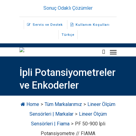
Skip
Sonuç Odaklı Çözümler
to
main
Servis ve Destek
Kullanım Koşulları
content
Türkçe
Menu
search
İpli Potansiyometreler
ve Enkoderler
Home
>
Tüm Markalarımız
>
Lineer Ölçüm
Sensörleri | Markalar
>
Lineer Ölçüm
Sensörleri | Fiama
>
PF 50-900 İpli
Potansiyometre // FIAMA