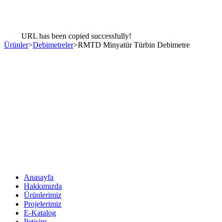
URL has been copied successfully!
Ürünler
>
Debimetreler
>
RMTD Minyatür Türbin Debimetre
Sonuç odaklı çözümler.
Çözüm ortağınız olarak, sorunlu ekipman ve cihazlar
için danışmanlık, tedarik, montaj, devreye alma,
servis ve bakım süreçlerini kapsayan anahtar teslim
hizmetleri hayata geçiriyoruz.
Menü
Anasayfa
Hakkımızda
Ürünlerimiz
Projelerimiz
E-Katalog
İletişim