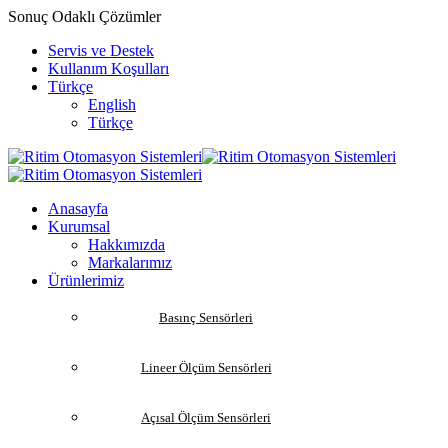
Skip
Sonuç Odaklı Çözümler
to
Servis ve Destek
main
Kullanım Koşulları
content
Türkçe
English
Türkçe
search
Menu
Anasayfa
Kurumsal
Hakkımızda
Markalarımız
Ürünlerimiz
Basınç Sensörleri
Lineer Ölçüm Sensörleri
Açısal Ölçüm Sensörleri