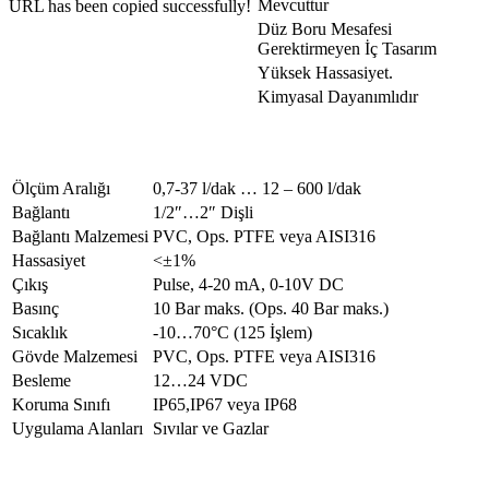
Mevcuttur
URL has been copied successfully!
Düz Boru Mesafesi
Gerektirmeyen İç Tasarım
Yüksek Hassasiyet.
Kimyasal Dayanımlıdır
Teknik Özellikler
Ölçüm Aralığı
0,7-37 l/dak … 12 – 600 l/dak
Bağlantı
1/2″…2″ Dişli
Bağlantı Malzemesi
PVC, Ops. PTFE veya AISI316
Hassasiyet
<±1%
Çıkış
Pulse, 4-20 mA, 0-10V DC
Basınç
10 Bar maks. (Ops. 40 Bar maks.)
Sıcaklık
-10…70°C (125 İşlem)
Gövde Malzemesi
PVC, Ops. PTFE veya AISI316
Besleme
12…24 VDC
Koruma Sınıfı
IP65,IP67 veya IP68
Uygulama Alanları
Sıvılar ve Gazlar