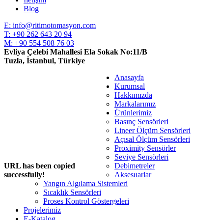
Blog
E: info@ritimotomasyon.com
T: +90 262 643 20 94
M: +90 554 508 76 03
Evliya Çelebi Mahallesi Ela Sokak No:11/B
Tuzla, İstanbul, Türkiye
Close
Anasayfa
Menu
Kurumsal
Hakkımızda
Markalarımız
Ürünlerimiz
Basınç Sensörleri
Lineer Ölçüm Sensörleri
Açısal Ölçüm Sensörleri
Proximity Sensörler
Seviye Sensörleri
URL has been copied
Debimetreler
successfully!
Aksesuarlar
Yangın Algılama Sistemleri
Sıcaklık Sensörleri
Proses Kontrol Göstergeleri
Projelerimiz
E-Katalog