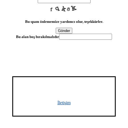
Bu spam önlememize yardımcı olur, teşekkürler.
Gönder
Bu alan boş bırakılmalıdır
Müşteri memnuniyetine değer
veriyoruz
İletişim
Menü