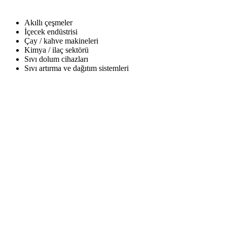
Kullanım Alanları
Akıllı çeşmeler
İçecek endüstrisi
Çay / kahve makineleri
Kimya / ilaç sektörü
Sıvı dolum cihazları
Sıvı artırma ve dağıtım sistemleri
Data Sheet